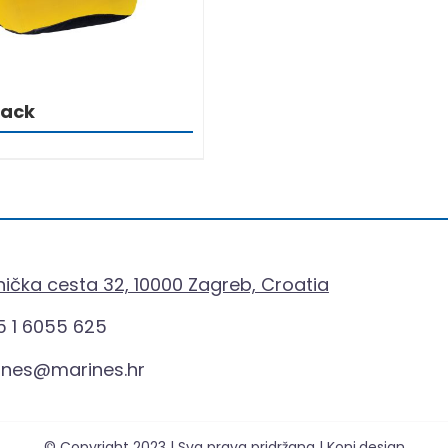
ack
ička cesta 32, 10000 Zagreb, Croatia
 1 6055 625
ines@marines.hr
© Copyright 2023 | Sva prava pridržana | Koni.design