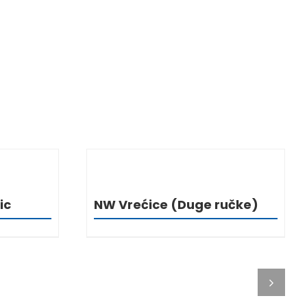
I
DETALJI
ic
NW Vrećice (Duge ručke)