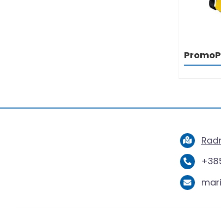
PromoP
Radn
+385
mar