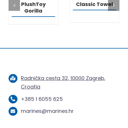
PlushToy
Classic Towel
Gorilla
Radnička cesta 32, 10000 Zagreb,
Croatia
+385 1 6055 625
marines@marines.hr