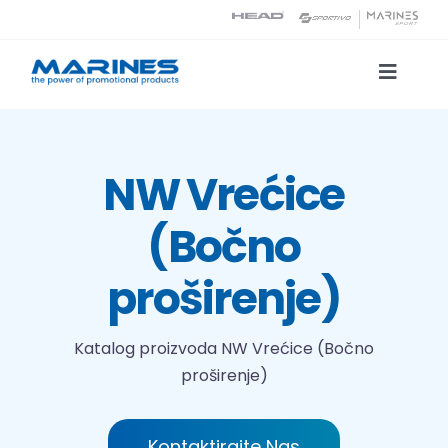
Skip
to
content
Toggle
Naviga
Katalog proizvoda
NW Vrećice
Tehnologije tiska
(Bočno
O nama
proširenje)
Kontakt
Katalog proizvoda
NW Vrećice (Bočno
proširenje)
Traži...
Kontaktirajte Nas