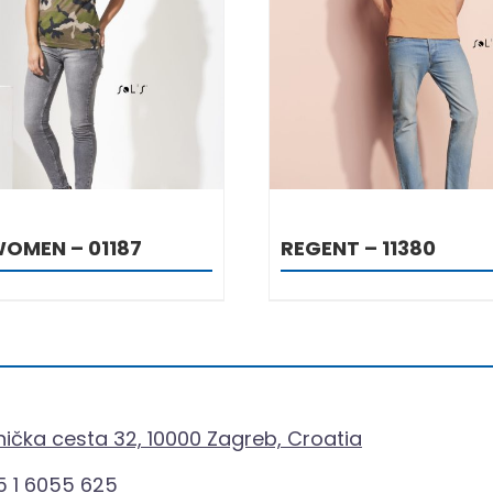
DETALJI
DETALJI
OMEN – 01187
REGENT – 11380
ička cesta 32, 10000 Zagreb, Croatia
 1 6055 625