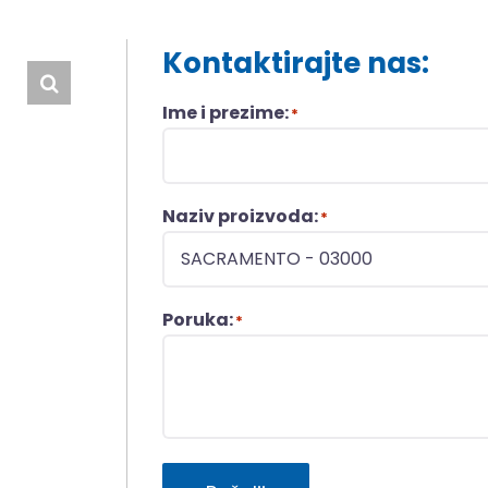
Kontaktirajte nas:
Ime i prezime:
*
Naziv proizvoda:
*
Poruka:
*