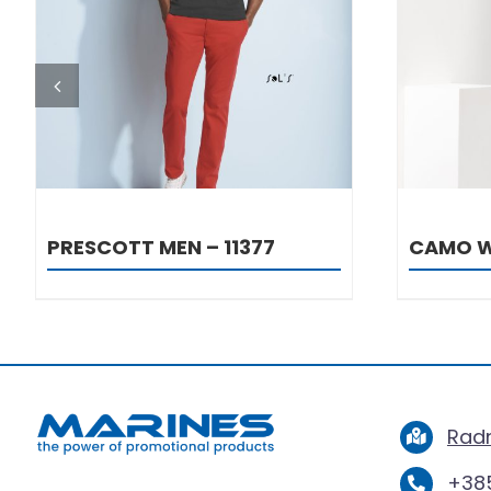
DETALJI
PRESCOTT MEN – 11377
CAMO W
Radn
+385