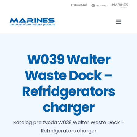
Skip
to
content
Toggle
Naviga
Katalog proizvoda
W039 Walter
Tehnologije tiska
Waste Dock –
O nama
Refridgerators
Kontakt
charger
Traži...
Katalog proizvoda
W039 Walter Waste Dock –
Refridgerators charger