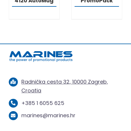
4120 AutoMug
PromoPack
Radnička cesta 32, 10000 Zagreb,
Croatia
+385 1 6055 625
marines@marines.hr